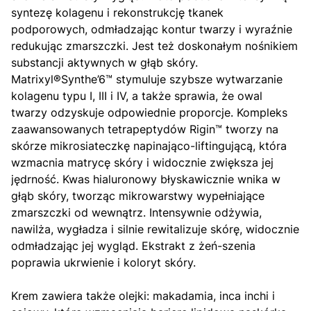
syntezę kolagenu i rekonstrukcję tkanek
podporowych, odmładzając kontur twarzy i wyraźnie
redukując zmarszczki. Jest też doskonałym nośnikiem
substancji aktywnych w głąb skóry.
Matrixyl®Synthe’6™ stymuluje szybsze wytwarzanie
kolagenu typu I, III i IV, a także sprawia, że owal
twarzy odzyskuje odpowiednie proporcje. Kompleks
zaawansowanych tetrapeptydów Rigin™ tworzy na
skórze mikrosiateczkę napinająco-liftingującą, która
wzmacnia matrycę skóry i widocznie zwiększa jej
jędrność. Kwas hialuronowy błyskawicznie wnika w
głąb skóry, tworząc mikrowarstwy wypełniające
zmarszczki od wewnątrz. Intensywnie odżywia,
nawilża, wygładza i silnie rewitalizuje skórę, widocznie
odmładzając jej wygląd. Ekstrakt z żeń-szenia
poprawia ukrwienie i koloryt skóry.
Krem zawiera także olejki: makadamia, inca inchi i