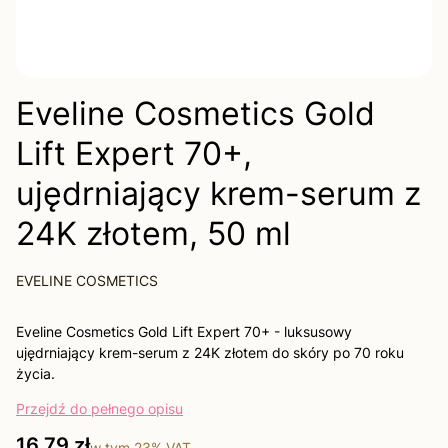
Eveline Cosmetics Gold
Lift Expert 70+,
ujędrniający krem-serum z
24K złotem, 50 ml
EVELINE COSMETICS
Eveline Cosmetics Gold Lift Expert 70+ - luksusowy
ujędrniający krem-serum z 24K złotem do skóry po 70 roku
życia.
Przejdź do pełnego opisu
Cena
16,79 zł
w tym
23%
VAT