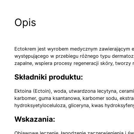
Opis
Ectokrem jest wyrobem medycznym zawierającym ekto
występującego w przebiegu różnego typu dermatoz
zapalne, wspiera procesy regeneracji skóry, tworzy n
Składniki produktu:
Ektoina (Ectoin), woda, utwardzona lecytyna, ceram
karbomer, guma ksantanowa, karbomer sodu, ekstrakt
hydroksyetyloceluloza, gliceryna, kwas hydroksyf
Wskazania:
Objawowe leczenie, łagodzenie zaczerwienienia i ś