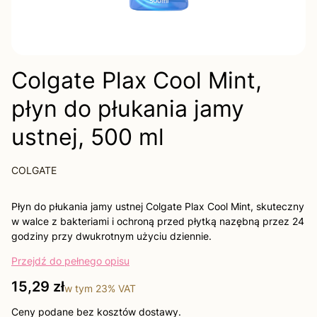
Colgate Plax Cool Mint,
płyn do płukania jamy
ustnej, 500 ml
COLGATE
Płyn do płukania jamy ustnej Colgate Plax Cool Mint, skuteczny
w walce z bakteriami i ochroną przed płytką nazębną przez 24
godziny przy dwukrotnym użyciu dziennie.
Przejdź do pełnego opisu
Cena
15,29 zł
w tym
23%
VAT
Ceny podane bez kosztów dostawy.