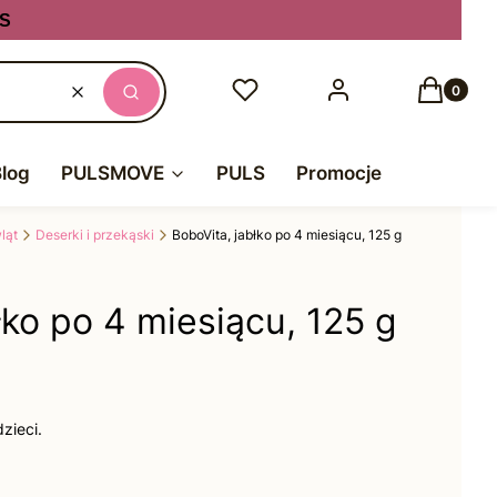
S
Produkty
Ulubione
Zaloguj się
Koszyk
Wyczyść
Szukaj
Blog
PULSMOVE
PULS
Promocje
ląt
Deserki i przekąski
BoboVita, jabłko po 4 miesiącu, 125 g
łko po 4 miesiącu, 125 g
zieci.