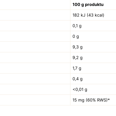
100 g produktu
182 kJ (43 kcal)
0,1 g
0 g
9,3 g
9,2 g
1,7 g
0,4 g
<0,01 g
15 mg (60% RWS)*