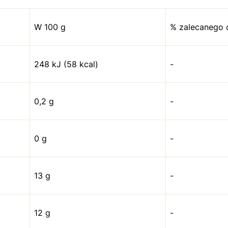
W 100 g
% zalecanego 
248 kJ (58 kcal)
-
0,2 g
-
0 g
-
13 g
-
12 g
-