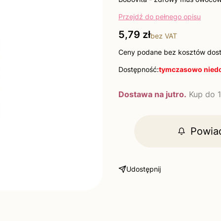
Przejdź do pełnego opisu
Cena
5,79 zł
bez VAT
Ceny podane bez kosztów dos
Dostępność:
tymczasowo nied
Dostawa na jutro.
Kup do 1
Powia
Udostępnij