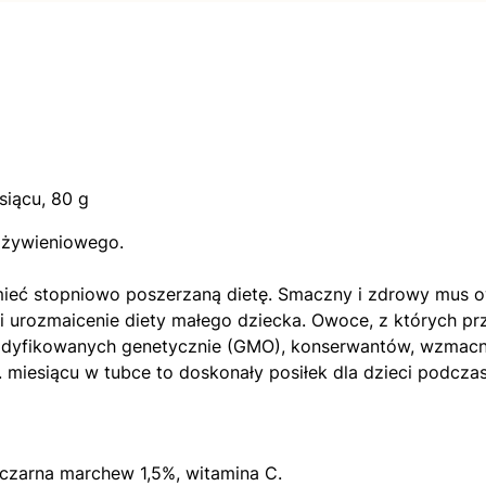
siącu, 80 g
 żywieniowego.
mieć stopniowo poszerzaną dietę. Smaczny i zdrowy mus ow
e i urozmaicenie diety małego dziecka. Owoce, z których
 modyfikowanych genetycznie (GMO), konserwantów, wzma
6. miesiącu w tubce to doskonały posiłek dla dzieci podcz
 czarna marchew 1,5%, witamina C.