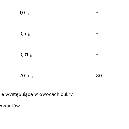
1,0 g
-
0,5 g
-
0,01 g
-
20 mg
80
nie występujące w owocach cukry.
erwantów.