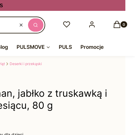
S
Produkty
Ulubione
Zaloguj się
Koszyk
Wyczyść
Szukaj
Blog
PULSMOVE
PULS
Promocje
ląt
Deserki i przekąski
an, jabłko z truskawką i
esiącu, 80 g
 dla dzieci.