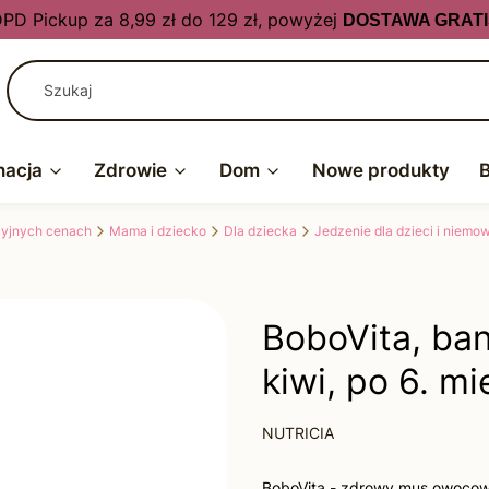
PD Pickup za 8,99 zł do 129 zł, powyżej
DOSTAWA GRATI
nacja
Zdrowie
Dom
Nowe produkty
kcyjnych cenach
Mama i dziecko
Dla dziecka
Jedzenie dla dzieci i niemow
BoboVita, ban
kiwi, po 6. mi
NUTRICIA
BoboVita - zdrowy mus owocowy