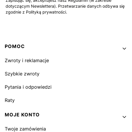
Zapisując się, akceptujesz nasz Regulamin (w zakresie
dotyczącym Newslettera). Przetwarzanie danych odbywa się
zgodnie z Polityką prywatności.
Linki w stopce
POMOC
Zwroty i reklamacje
Szybkie zwroty
Pytania i odpowiedzi
Raty
MOJE KONTO
Twoje zamówienia