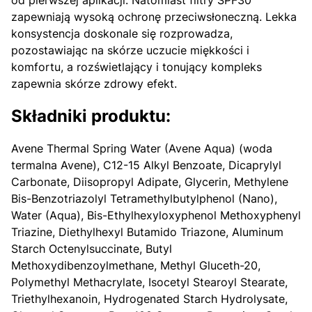
od pierwszej aplikacji. Natomiast filtry SPF30
zapewniają wysoką ochronę przeciwsłoneczną. Lekka
konsystencja doskonale się rozprowadza,
pozostawiając na skórze uczucie miękkości i
komfortu, a rozświetlający i tonujący kompleks
zapewnia skórze zdrowy efekt.
Składniki produktu:
Avene Thermal Spring Water (Avene Aqua) (woda
termalna Avene), C12-15 Alkyl Benzoate, Dicaprylyl
Carbonate, Diisopropyl Adipate, Glycerin, Methylene
Bis-Benzotriazolyl Tetramethylbutylphenol (Nano),
Water (Aqua), Bis-Ethylhexyloxyphenol Methoxyphenyl
Triazine, Diethylhexyl Butamido Triazone, Aluminum
Starch Octenylsuccinate, Butyl
Methoxydibenzoylmethane, Methyl Gluceth-20,
Polymethyl Methacrylate, Isocetyl Stearoyl Stearate,
Triethylhexanoin, Hydrogenated Starch Hydrolysate,