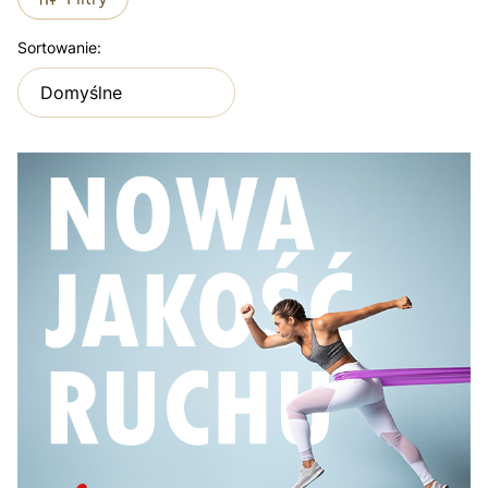
Lista produktów
Sortowanie:
Domyślne