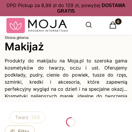
DPD Pickup za 8,99 zł do 129 zł, powyżej
DOSTAWA
GRATIS
Produkty 
Otwórz wyszukiwarkę
Szukaj
Koszyk
Strona główna
Makijaż
Produkty do makijażu na Moja.pl to szeroka gama
kosmetyków do twarzy, oczu i ust. Oferujemy
podkłady, pudry, cienie do powiek, tusze do rzęs,
szminki, kredki i akcesoria, które zapewnią
perfekcyjny wygląd na co dzień i na specjalne okazje.
Kosmetyki najlepszych marek, idealne do tworzenia
trwałego i efektownego makijażu.
Twarz
329
Filtry