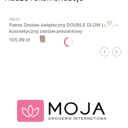
Do koszyka
PRODUCENT
PAESE
Paese Zestaw świąteczny DOUBLE GLOW LOOK –
kosmetyczny zestaw prezentowy
Cena
105,99 zł