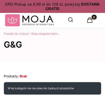
DPD Pickup za 8,99 zł do 129 zł, powyżej
DOSTAWA
GRATIS
Produkty 
Otwórz wyszukiwarkę
Szukaj
Koszyk
Przejdź do:
moja.pl - Moja drogeria internetowa kosmetyki, perfumy online w atrakcyjnych cenach
G&G
Produkty:
Brak
Lista produktów
W tej kategorii nie ma obecnie żadnych produktów