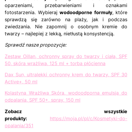
oparzeniami, przebarwieniami i oznakami
fotostarzenia. Wybieraj
wodoodporne formuły
, które
sprawdzą się zarówno na plaży, jak i podczas
zwiedzania. Nie zapomnij o osobnym kremie do
twarzy – najlepiej z lekką, nietłustą konsystencją.
Sprawdź nasze propozycje:
Zestaw Oillan, ochronny spray do twarzy i ciała, SPF
50, skóra wrażliwa, 125 ml + torba płócienna
Dax Sun, ultralekki ochronny krem do twarzy, SPF 30
Active+, 50 ml
Kolastyna Wrażliwa Skóra, wodoodporna emulsja do
odpalania, SPF 50+, spray, 150 ml
Zobacz wszystkie
produkty:
https://moja.pl/pl/c/Kosmetyki-do-
opalania/351