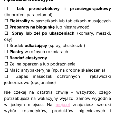
⬜
Lek przeciwbólowy i przeciwgorączkowy
(ibuprofen, paracetamol)
⬜
Elektrolity
w saszetkach lub tabletkach musujących
⬜
Preparaty na biegunkę
lub niestrawność
⬜
Spray lub żel po ukąszeniach
(komary, meszki,
osy)
⬜ Środek
odkażający
(spray, chusteczki)
⬜
Plastry
w różnych rozmiarach
⬜
Bandaż elastyczny
⬜ Żel na oparzenia lub podrażnienia
⬜ Maść antybakteryjna (np. na drobne skaleczenia)
⬜ Zapas maseczek ochronnych i rękawiczki
jednorazowe (opcjonalnie)
Nie czekaj na ostatnią chwilę – wszystko, czego
potrzebujesz na wakacyjny wyjazd, zamów wygodnie
w jednym miejscu. Na
moja.pl
znajdziesz szeroki
wybór kosmetyków, produktów higienicznych i