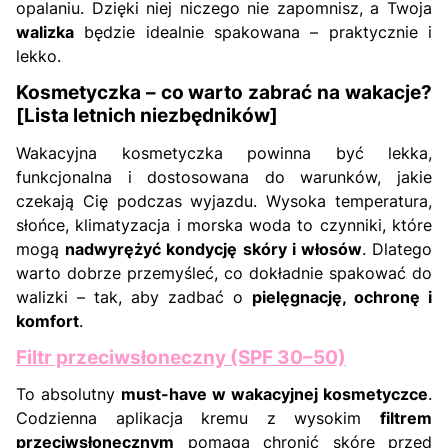
opalaniu. Dzięki niej niczego nie zapomnisz, a Twoja
walizka
będzie idealnie spakowana – praktycznie i
lekko.
Kosmetyczka – co warto zabrać na wakacje?
[Lista letnich niezbędników]
Wakacyjna kosmetyczka powinna być lekka,
funkcjonalna i dostosowana do warunków, jakie
czekają Cię podczas wyjazdu. Wysoka temperatura,
słońce, klimatyzacja i morska woda to czynniki, które
mogą
nadwyrężyć kondycję skóry i włosów
. Dlatego
warto dobrze przemyśleć, co dokładnie spakować do
walizki – tak, aby zadbać o
pielęgnację, ochronę i
komfort
.
Fi
ltr przeciwsłoneczny (SPF 30–50)
To absolutny
must-have w wakacyjnej kosmetyczce
.
Codzienna aplikacja kremu z wysokim
filtrem
przeciwsłonecznym
pomaga chronić skórę przed