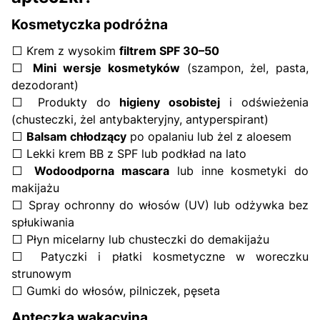
Kosmetyczka podróżna
⬜ Krem z wysokim
filtrem SPF 30–50
⬜
Mini wersje kosmetyków
(szampon, żel, pasta,
dezodorant)
⬜ Produkty do
higieny osobistej
i odświeżenia
(chusteczki, żel antybakteryjny, antyperspirant)
⬜
Balsam chłodzący
po opalaniu lub żel z aloesem
⬜ Lekki krem BB z SPF lub podkład na lato
⬜
Wodoodporna mascara
lub inne kosmetyki do
makijażu
⬜ Spray ochronny do włosów (UV) lub odżywka bez
spłukiwania
⬜ Płyn micelarny lub chusteczki do demakijażu
⬜ Patyczki i płatki kosmetyczne w woreczku
strunowym
⬜ Gumki do włosów, pilniczek, pęseta
Apteczka wakacyjna