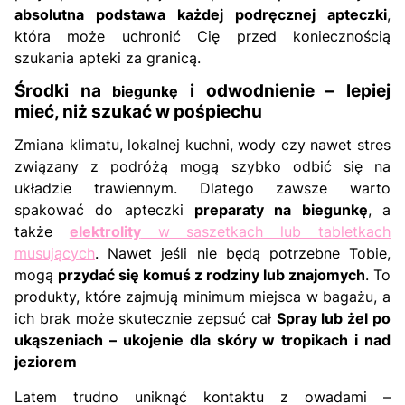
absolutna podstawa każdej podręcznej apteczki
,
która może uchronić Cię przed koniecznością
szukania apteki za granicą.
Środki na
i odwodnienie – lepiej
biegunkę
mieć, niż szukać w pośpiechu
Zmiana klimatu, lokalnej kuchni, wody czy nawet stres
związany z podróżą mogą szybko odbić się na
układzie trawiennym. Dlatego zawsze warto
spakować do apteczki
preparaty na biegunkę
, a
także
elektrolity
w saszetkach lub tabletkach
musujących
. Nawet jeśli nie będą potrzebne Tobie,
mogą
przydać się komuś z rodziny lub znajomych
. To
produkty, które zajmują minimum miejsca w bagażu, a
ich brak może skutecznie zepsuć cał
Spray lub żel po
ukąszeniach – ukojenie dla skóry w tropikach i nad
jeziorem
Latem trudno uniknąć kontaktu z owadami –