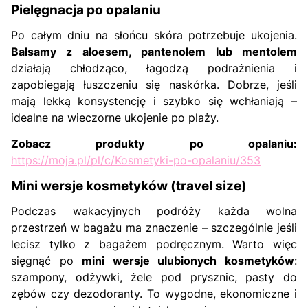
Pielęgnacja po opalaniu
Po całym dniu na słońcu skóra potrzebuje ukojenia.
Balsamy z aloesem, pantenolem lub mentolem
działają chłodząco, łagodzą podrażnienia i
zapobiegają łuszczeniu się naskórka. Dobrze, jeśli
mają lekką konsystencję i szybko się wchłaniają –
idealne na wieczorne ukojenie po plaży.
Zobacz produkty po opalaniu:
https://moja.pl/pl/c/Kosmetyki-po-opalaniu/353
Mini wersje kosmetyków (travel size)
Podczas wakacyjnych podróży każda wolna
przestrzeń w bagażu ma znaczenie – szczególnie jeśli
lecisz tylko z bagażem podręcznym. Warto więc
sięgnąć po
mini wersje ulubionych kosmetyków
:
szampony, odżywki, żele pod prysznic, pasty do
zębów czy dezodoranty. To wygodne, ekonomiczne i