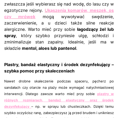
zwłaszcza jeśli wybierasz się nad wodę, do lasu czy w
egzotyczne rejony.
U
kąszenia komarów, meszek, os
czy mrówek
mogą wywoływać swędzenie,
zaczerwienienie, a u dzieci także silne reakcje
alergiczne. Warto mieć przy sobie
łagodzący żel lub
spray
, który szybko przyniesie ulgę, schłodzi i
zminimalizuje stan zapalny. Idealnie, jeśli ma w
składzie
mentol, aloes lub pantenol
.
Plastry, bandaż elastyczny i środek dezynfekujący –
szybka pomoc przy skaleczeniach
Nawet drobne skaleczenie podczas spaceru, pęcherz po
sandałach czy otarcie na plaży może wymagać natychmiastowej
interwencji. Dlatego zawsze warto mieć przy sobie
plastry w
różnych rozmiarach, bandaż elastyczny oraz środek
dezynfekujący
– np. w sprayu lub chusteczkach. Dzięki temu
szybko oczyścisz ranę, zabezpieczysz ją przed brudem i unikniesz