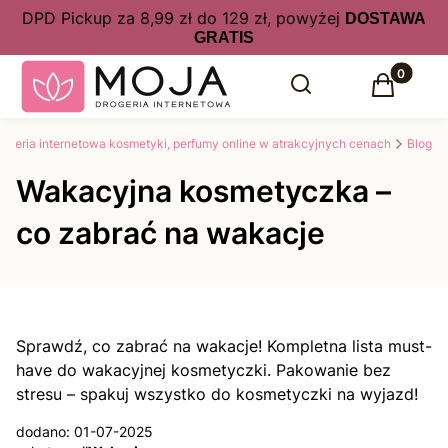
DPD Pickup za 8,99 zł do 129 zł, powyżej
DOSTAWA
GRATIS
Produkty 
Otwórz wyszukiwarkę
Szukaj
Koszyk
drogeria internetowa kosmetyki, perfumy online w atrakcyjnych cenach
Blog
Wakacyjna kosmetyczka –
co zabrać na wakacje
Sprawdź, co zabrać na wakacje! Kompletna lista must-
have do wakacyjnej kosmetyczki. Pakowanie bez
stresu – spakuj wszystko do kosmetyczki na wyjazd!
dodano: 01-07-2025