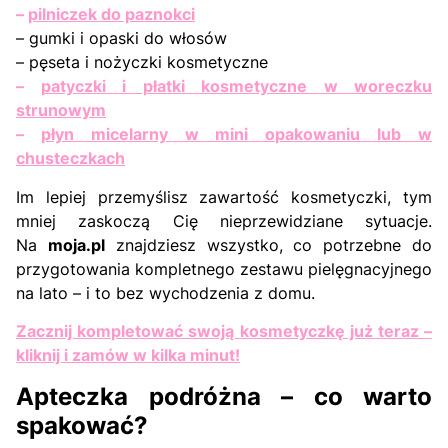
–
pilniczek do paznokci
– gumki i opaski do włosów
– pęseta i nożyczki kosmetyczne
–
patyczki i płatki kosmetyczne w woreczku
strunowym
–
płyn micelarny w mini opakowaniu lub w
chusteczkach
Im lepiej przemyślisz zawartość kosmetyczki, tym
mniej zaskoczą Cię nieprzewidziane sytuacje.
Na
moja.pl
znajdziesz wszystko, co potrzebne do
przygotowania kompletnego zestawu pielęgnacyjnego
na lato – i to bez wychodzenia z domu.
Zacznij kompletować swoją kosmetyczkę już teraz –
kliknij i zamów w kilka minut!
Apteczka podróżna – co warto
spakować?