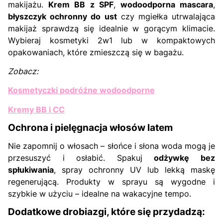
makijażu.
Krem BB z SPF
,
wodoodporna mascara
,
błyszczyk ochronny do ust
czy mgiełka utrwalająca
makijaż sprawdzą się idealnie w gorącym klimacie.
Wybieraj kosmetyki 2w1 lub w kompaktowych
opakowaniach, które zmieszczą się w bagażu.
Zobacz:
Kosmetyczki podróżne wodoodporne
Kremy BB i CC
Ochrona i pielęgnacja włosów latem
Nie zapomnij o włosach – słońce i słona woda mogą je
przesuszyć i osłabić. Spakuj
odżywkę bez
spłukiwania
, spray ochronny UV lub lekką maskę
regenerującą. Produkty w sprayu są wygodne i
szybkie w użyciu – idealne na wakacyjne tempo.
Dodatkowe drobiazgi, które się przydadzą: