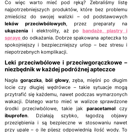
Co więc warto mieć pod ręką? Zebraliśmy listę
najpotrzebniejszych produktów, które bez problemu
zmieścisz do swojej walizki – od podstawowych
leków przeciwbólowych
, przez preparaty na
ukąszenia
i elektrolity, aż po
bandaże, plastry i
spraye
do odkażania. Dobrze spakowana apteczka to
spokojniejszy i bezpieczniejszy urlop – bez stresu i
niepotrzebnych komplikacji.
Leki przeciwbólowe i przeciwgorączkowe –
niezbędnik w każdej podróżnej apteczce
Nagła
gorączka
,
ból głowy
, zęba, mięśni po długim
locie czy długiej wędrówce – takie sytuacje mogą
przytrafić się każdemu, nawet podczas wymarzonych
wakacji. Dlatego warto mieć w walizce sprawdzone
środki przeciwbólowe, takie jak
paracetamol
czy
ibuprofen
. Działają szybko, łagodzą objawy
przeziębienia i są bezpieczne w stosowaniu nawet
przy upale – o ile pijesz odpowiednią ilość wody. To