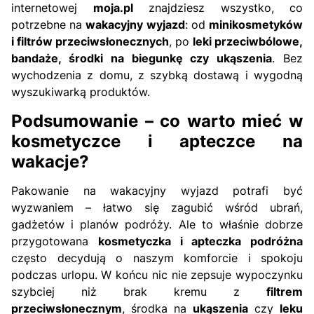
internetowej
moja.pl
znajdziesz wszystko, co
potrzebne na
wakacyjny wyjazd
: od
minikosmetyków
i filtrów przeciwsłonecznych
, po
leki przeciwbólowe,
bandaże, środki na biegunkę czy ukąszenia
. Bez
wychodzenia z domu, z szybką dostawą i wygodną
wyszukiwarką produktów.
Podsumowanie – co warto mieć w
kosmetyczce i apteczce na
wakacje?
Pakowanie na wakacyjny wyjazd potrafi być
wyzwaniem – łatwo się zagubić wśród ubrań,
gadżetów i planów podróży. Ale to właśnie dobrze
przygotowana
kosmetyczka i apteczka podróżna
często decydują o naszym komforcie i spokoju
podczas urlopu. W końcu nic nie zepsuje wypoczynku
szybciej niż brak kremu z
filtrem
przeciwsłonecznym
, środka na
ukąszenia
czy
leku