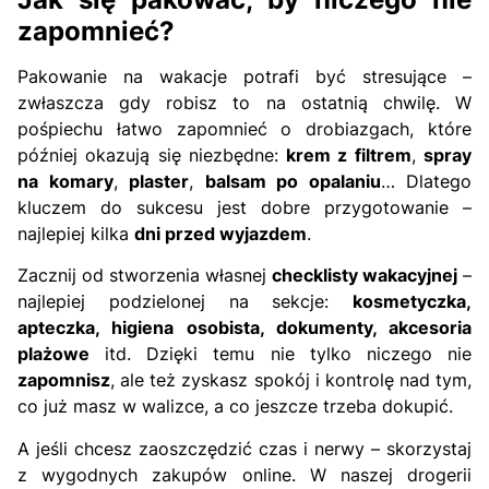
zapomnieć?
Pakowanie na wakacje potrafi być stresujące –
zwłaszcza gdy robisz to na ostatnią chwilę. W
pośpiechu łatwo zapomnieć o drobiazgach, które
później okazują się niezbędne:
krem z filtrem
,
spray
na komary
,
plaster
,
balsam po opalaniu
… Dlatego
kluczem do sukcesu jest dobre przygotowanie –
najlepiej kilka
dni przed wyjazdem
.
Zacznij od stworzenia własnej
checklisty wakacyjnej
–
najlepiej podzielonej na sekcje:
kosmetyczka,
apteczka, higiena osobista, dokumenty, akcesoria
plażowe
itd. Dzięki temu nie tylko niczego nie
zapomnisz
, ale też zyskasz spokój i kontrolę nad tym,
co już masz w walizce, a co jeszcze trzeba dokupić.
A jeśli chcesz zaoszczędzić czas i nerwy – skorzystaj
z wygodnych zakupów online. W naszej drogerii