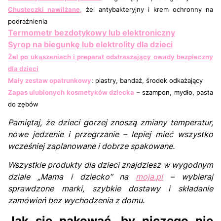
Chusteczki nawilżane
,
żel antybakteryjny i krem ochronny na
podrażnienia
Termometr bezdotykowy lub elektroniczny
Syrop na biegunkę lub elektrolity dla dzieci
Żel po ukąszeniach i preparat odstraszający owady bezpieczny
dla dzieci
Mały zestaw opatrunkowy
: plastry, bandaż, środek odkażający
Zapas ulubionych kosmetyków dziecka
– szampon, mydło, pasta
do zębów
Pamiętaj, że dzieci gorzej znoszą zmiany temperatur,
nowe jedzenie i przegrzanie – lepiej mieć wszystko
wcześniej zaplanowane i dobrze spakowane.
Wszystkie produkty dla dzieci znajdziesz w wygodnym
dziale „Mama i dziecko” na
moja.pl
– wybieraj
sprawdzone marki, szybkie dostawy i składanie
zamówień bez wychodzenia z domu.
Jak się pakować, by niczego nie