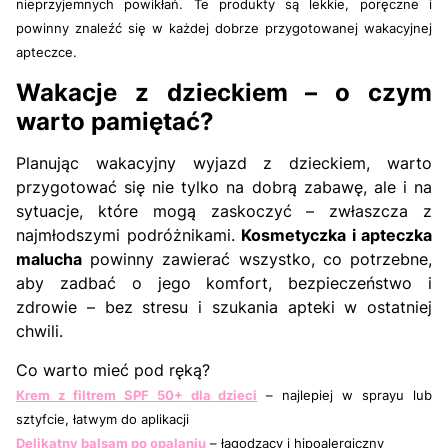
nieprzyjemnych powikłań. Te produkty są lekkie, poręczne i
powinny znaleźć się w każdej dobrze przygotowanej wakacyjnej
apteczce.
Wakacje z dzieckiem – o czym
warto pamiętać?
Planując wakacyjny wyjazd z dzieckiem, warto
przygotować się nie tylko na dobrą zabawę, ale i na
sytuacje, które mogą zaskoczyć – zwłaszcza z
najmłodszymi podróżnikami.
Kosmetyczka i apteczka
malucha
powinny zawierać wszystko, co potrzebne,
aby zadbać o jego komfort, bezpieczeństwo i
zdrowie – bez stresu i szukania apteki w ostatniej
chwili.
Co warto mieć pod ręką?
Krem z filtrem SPF 50+ dla dzieci
– najlepiej w sprayu lub
sztyfcie, łatwym do aplikacji
Delikatny balsam po opalaniu
– łagodzący i hipoalergiczny