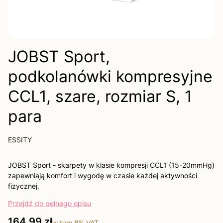
JOBST Sport,
podkolanówki kompresyjne
CCL1, szare, rozmiar S, 1
para
ESSITY
JOBST Sport - skarpety w klasie kompresji CCL1 (15-20mmHg)
zapewniają komfort i wygodę w czasie każdej aktywności
fizycznej.
Przejdź do pełnego opisu
Cena
164,99 zł
w tym
8%
VAT