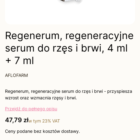
Regenerum, regeneracyjne
serum do rzęs i brwi, 4 ml
+ 7 ml
AFLOFARM
Regenerum, regeneracyjne serum do rzęs i brwi - przyspiesza
wzrost oraz wzmacnia rzęsy i brwi.
Przejdź do pełnego opisu
Cena
47,79 zł
w tym
23%
VAT
Ceny podane bez kosztów dostawy.