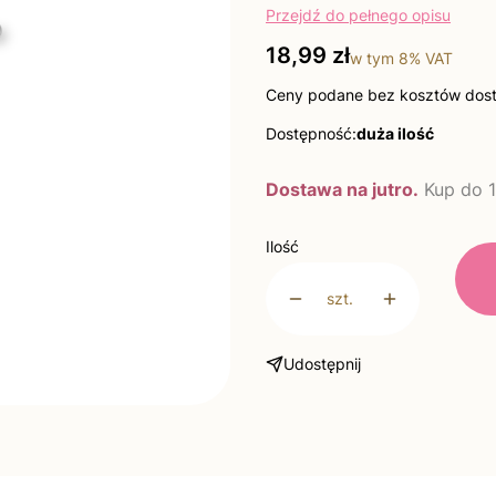
Przejdź do pełnego opisu
Cena
18,99 zł
w tym
8%
VAT
Ceny podane bez kosztów dos
Dostępność:
duża ilość
Dostawa na jutro.
Kup do 1
Ilość
szt.
Udostępnij