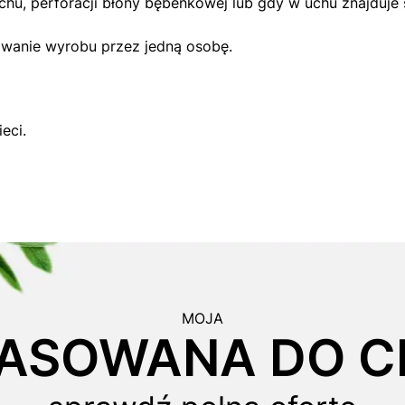
u, perforacji błony bębenkowej lub gdy w uchu znajduje s
owanie wyrobu przez jedną osobę.
eci.
MOJA
ASOWANA DO CI