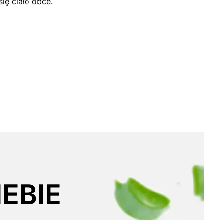
ię ciało obce.
EBIE