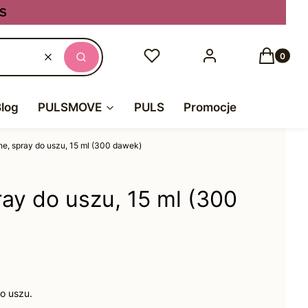
S
Produkty
Ulubione
Zaloguj się
Koszyk
Wyczyść
Szukaj
Blog
PULSMOVE
PULS
Promocje
e, spray do uszu, 15 ml (300 dawek)
ay do uszu, 15 ml (300
o uszu.