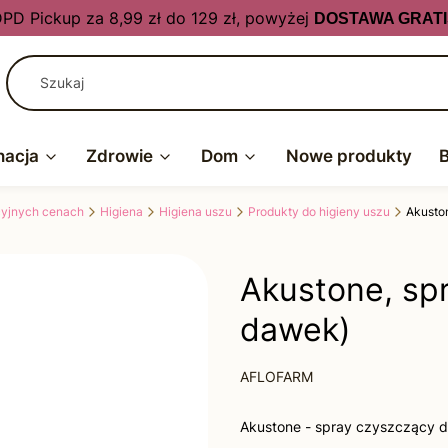
PD Pickup za 8,99 zł do 129 zł, powyżej
DOSTAWA GRATI
nacja
Zdrowie
Dom
Nowe produkty
kcyjnych cenach
Higiena
Higiena uszu
Produkty do higieny uszu
Akuston
Akustone, spr
dawek)
AFLOFARM
Akustone - spray czyszczący d