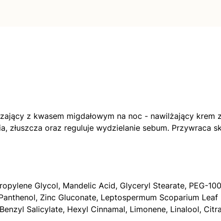
czający z kwasem migdałowym na noc - nawilżający krem 
enia, złuszcza oraz reguluje wydzielanie sebum. Przywraca
ropylene Glycol, Mandelic Acid, Glyceryl Stearate, PEG-10
 Panthenol, Zinc Gluconate, Leptospermum Scoparium Leaf E
nzyl Salicylate, Hexyl Cinnamal, Limonene, Linalool, Citra