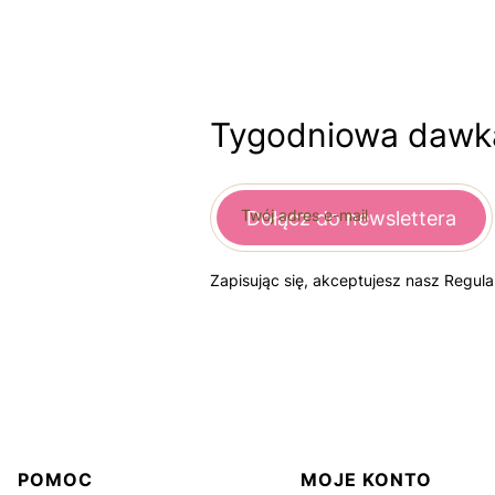
Tygodniowa dawka
Twój adres e-mail
Dołącz do newslettera
Zapisując się, akceptujesz nasz Regul
Linki w stopce
POMOC
MOJE KONTO