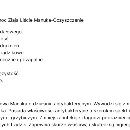
oc Ziaja Liście Manuka-Oczyszczanie
gdałowego.
żość.
drażnień.
trądzikowe.
neczne i pozapalne.
ężystość.
e.
drzewa Manuka o działaniu antybakteryjnym. Wywodzi się z m
rka. Posiada właściwości antybakteryjne o szerokim spekt
m i grzybiczym. Zmniejsza infekcje i łagodzi podrażnienia
cych trądzik. Zapewnia skórze właściwą i skuteczną higien