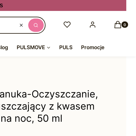
S
Produkty
Ulubione
Zaloguj się
Koszyk
Wyczyść
Szukaj
Blog
PULSMOVE
PULS
Promocje
 Manuka-Oczyszczanie,
uszczający z kwasem
na noc, 50 ml