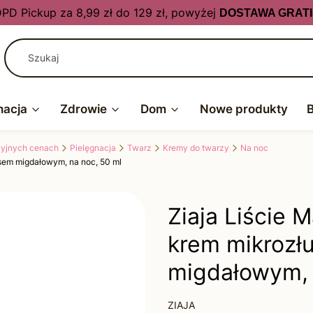
PD Pickup za 8,99 zł do 129 zł, powyżej
DOSTAWA GRATI
nacja
Zdrowie
Dom
Nowe produkty
kcyjnych cenach
Pielęgnacja
Twarz
Kremy do twarzy
Na noc
sem migdałowym, na noc, 50 ml
Ziaja Liście
krem mikrozł
migdałowym, 
ZIAJA