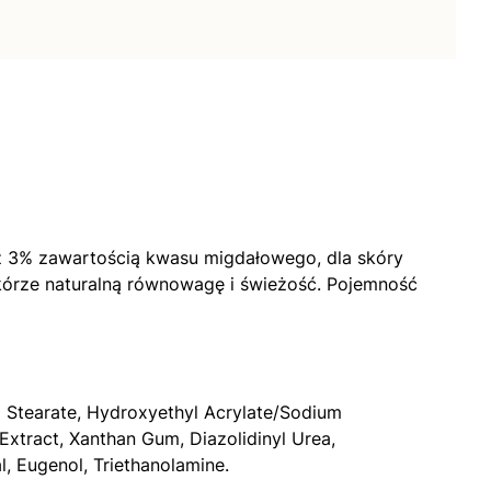
z 3% zawartością kwasu migdałowego, dla skóry
 skórze naturalną równowagę i świeżość. Pojemność
0 Stearate, Hydroxyethyl Acrylate/Sodium
xtract, Xanthan Gum, Diazolidinyl Urea,
l, Eugenol, Triethanolamine.