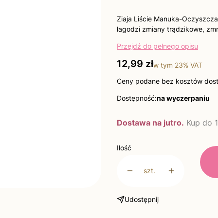
Ziaja Liście Manuka-Oczyszcz
łagodzi zmiany trądzikowe, zmn
Przejdź do pełnego opisu
Cena
12,99 zł
w tym
23%
VAT
Ceny podane bez kosztów dos
Dostępność:
na wyczerpaniu
Dostawa na jutro.
Kup do 1
Ilość
szt.
Udostępnij