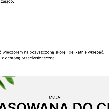
czająco.
ć wieczorem na oczyszczoną skórę i delikatnie wklepać.
w z ochroną przeciwsłoneczną.
MOJA
ASOWANA DO CI