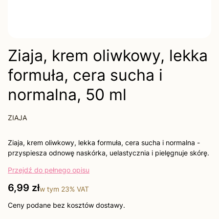
Ziaja, krem oliwkowy, lekka
formuła, cera sucha i
normalna, 50 ml
ZIAJA
Ziaja, krem oliwkowy, lekka formuła, cera sucha i normalna -
przyspiesza odnowę naskórka, uelastycznia i pielęgnuje skórę.
Przejdź do pełnego opisu
Cena
6,99 zł
w tym
23%
VAT
Ceny podane bez kosztów dostawy.