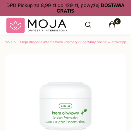
DPD Pickup za 8,99 zł do 129 zł, powyżej
DOSTAWA
GRATIS
Produkty 
Otwórz wyszukiwarkę
Szukaj
Koszyk
moja.pl - Moja drogeria internetowa kosmetyki, perfumy online w atrakcyjny