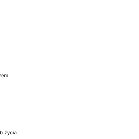
zem.
b życia.