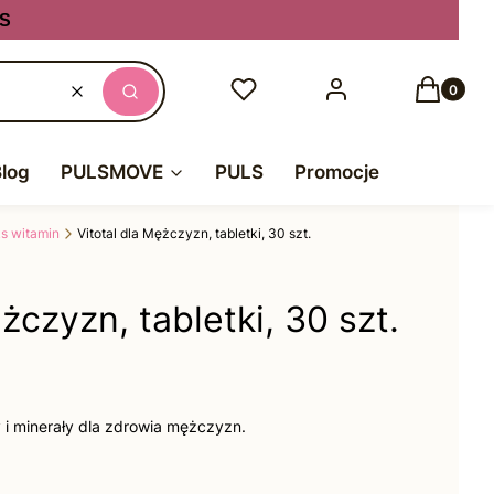
S
Produkty
Ulubione
Zaloguj się
Koszyk
Wyczyść
Szukaj
Blog
PULSMOVE
PULS
Promocje
s witamin
Vitotal dla Mężczyzn, tabletki, 30 szt.
żczyzn, tabletki, 30 szt.
y i minerały dla zdrowia mężczyzn.