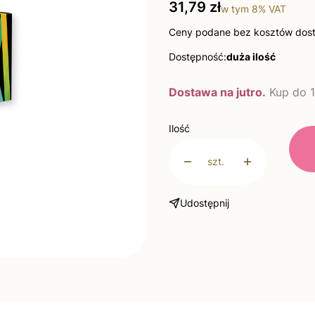
Cena
31,79 zł
w tym
8%
VAT
Ceny podane bez kosztów dos
Dostępność:
duża ilość
Dostawa na jutro.
Kup do 1
Ilość
szt.
Udostępnij