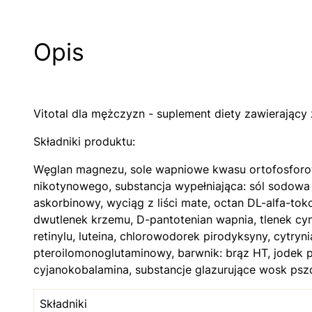
Opis
Vitotal dla mężczyzn - suplement diety zawierając
Składniki produktu:
Węglan magnezu, sole wapniowe kwasu ortofosforowe
nikotynowego, substancja wypełniająca: sól sodowa
askorbinowy, wyciąg z liści mate, octan DL-alfa-tok
dwutlenek krzemu, D-pantotenian wapnia, tlenek cynk
retinylu, luteina, chlorowodorek pirodyksyny, cytryn
pteroilomonoglutaminowy, barwnik: brąz HT, jodek pot
cyjanokobalamina, substancje glazurujące wosk pszc
Składniki