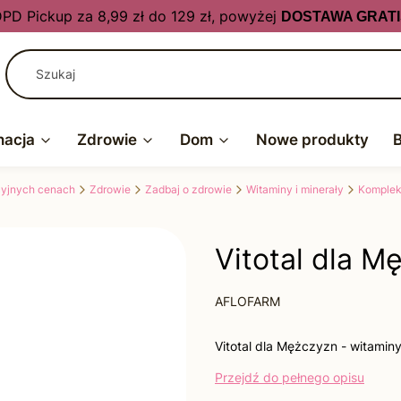
PD Pickup za 8,99 zł do 129 zł, powyżej
DOSTAWA GRATI
nacja
Zdrowie
Dom
Nowe produkty
kcyjnych cenach
Zdrowie
Zadbaj o zdrowie
Witaminy i minerały
Komplek
Vitotal dla Mę
AFLOFARM
Vitotal dla Mężczyzn - witamin
Przejdź do pełnego opisu