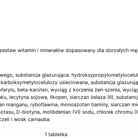
y zestaw witamin i minerałów dopasowany dla dorosłych mę
go, substancja glazurująca: hydroksypropylometylocelulo
 karboksymetylocelulozy usieciowana, substancja glazur
oferylu, beta-karoten, wyciąg z korzenia żeń-szenia, wyciąg
u, lecytyna sojowa, likopen, siarczan żelaza (II), substan
ian manganu, ryboflawina, monoazotan tiaminy, siarczan mied
asu, D-biotyna, molibdenian (VI) sodu, chlorek chromu (III),
zeli i wosk carnauba.
1 tabletka