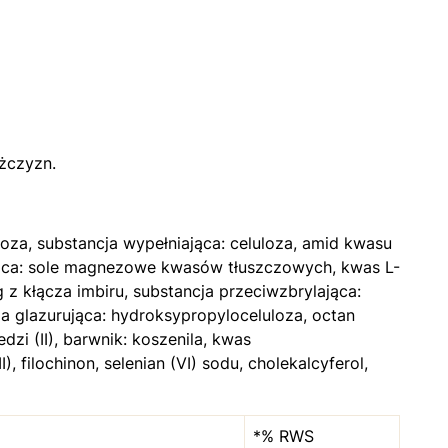
żczyzn.
za, substancja wypełniająca: celuloza, amid kwasu
ująca: sole magnezowe kwasów tłuszczowych, kwas L-
 z kłącza imbiru, substancja przeciwzbrylająca:
cja glazurująca: hydroksypropyloceluloza, octan
zi (II), barwnik: koszenila, kwas
 filochinon, selenian (VI) sodu, cholekalcyferol,
*% RWS