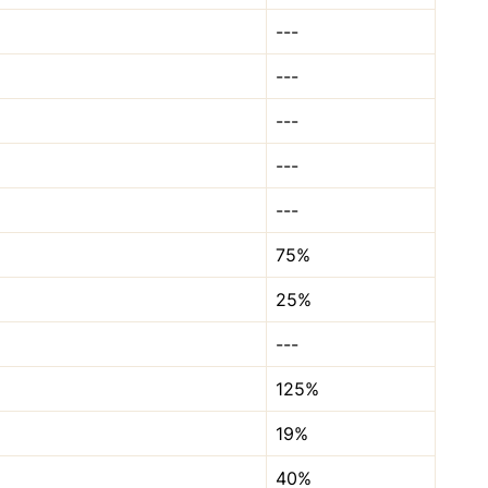
---
---
---
---
---
75%
25%
---
125%
19%
40%