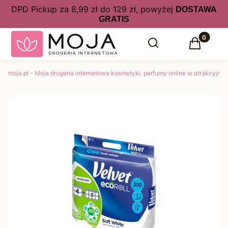
DPD Pickup za 8,99 zł do 129 zł, powyżej
DOSTAWA
GRATIS
Produkty 
Otwórz wyszukiwarkę
Szukaj
Koszyk
moja.pl - Moja drogeria internetowa kosmetyki, perfumy online w atrakcyjny