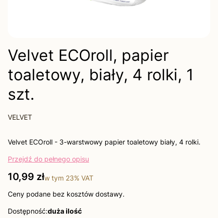
Velvet ECOroll, papier
toaletowy, biały, 4 rolki, 1
szt.
VELVET
Velvet ECOroll - 3-warstwowy papier toaletowy biały, 4 rolki.
Przejdź do pełnego opisu
Cena
10,99 zł
w tym
23%
VAT
Ceny podane bez kosztów dostawy.
Dostępność:
duża ilość