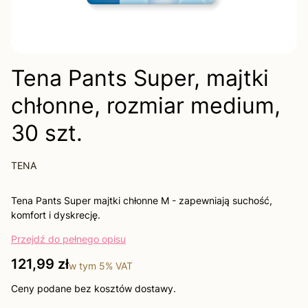
Tena Pants Super, majtki
chłonne, rozmiar medium,
30 szt.
TENA
Tena Pants Super majtki chłonne M - zapewniają suchość,
komfort i dyskrecję.
Przejdź do pełnego opisu
Cena
121,99 zł
w tym
5%
VAT
Ceny podane bez kosztów dostawy.