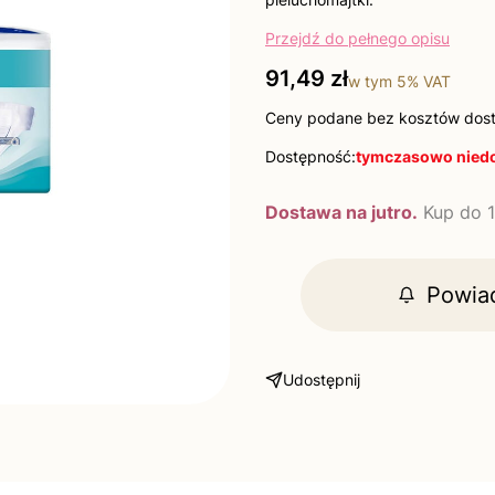
Przejdź do pełnego opisu
Cena
91,49 zł
w tym
5%
VAT
Ceny podane bez kosztów dos
Dostępność:
tymczasowo nied
Dostawa na jutro.
Kup do 1
Powia
Udostępnij