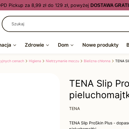
PD Pickup za 8,99 zł do 129 zł, powyżej
DOSTAWA GRATI
nacja
Zdrowie
Dom
Nowe produkty
kcyjnych cenach
Higiena
Nietrzymanie moczu
Bielizna chłonna
TENA Sli
TENA Slip Pro
pieluchomajtki
TENA
TENA Slip ProSkin Plus - dopa
pieluchomajtki.