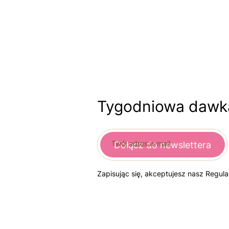
Tygodniowa dawka
Twój adres e-mail
Dołącz do newslettera
Zapisując się, akceptujesz nasz Regul