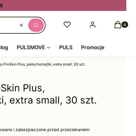
S
Produkty
Ulubione
Zaloguj się
Koszyk
Wyczyść
Szukaj
Blog
PULSMOVE
PULS
Promocje
p ProSkin Plus, pieluchomajtki, extra small, 30 szt.
Skin Plus,
, extra small, 30 szt.
sowane i zabezpieczone przed przeciekaniem