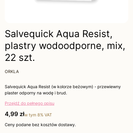
Salvequick Aqua Resist,
plastry wodoodporne, mix,
22 szt.
ORKLA
Salvequick Aqua Resist (w kolorze beżowym) - przewiewny
plaster odporny na wodę i brud.
Przejdź do pełnego opisu
Cena
4,99 zł
w tym
8%
VAT
Ceny podane bez kosztów dostawy.