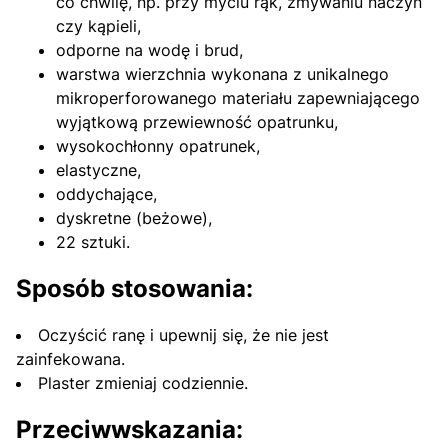
co chwilę, np. przy myciu rąk, zmywaniu naczyń
czy kąpieli,
odporne na wodę i brud,
warstwa wierzchnia wykonana z unikalnego
mikroperforowanego materiału zapewniającego
wyjątkową przewiewność opatrunku,
wysokochłonny opatrunek,
elastyczne,
oddychające,
dyskretne (beżowe),
22 sztuki.
Sposób stosowania:
Oczyścić ranę i upewnij się, że nie jest
zainfekowana.
Plaster zmieniaj codziennie.
Przeciwwskazania: