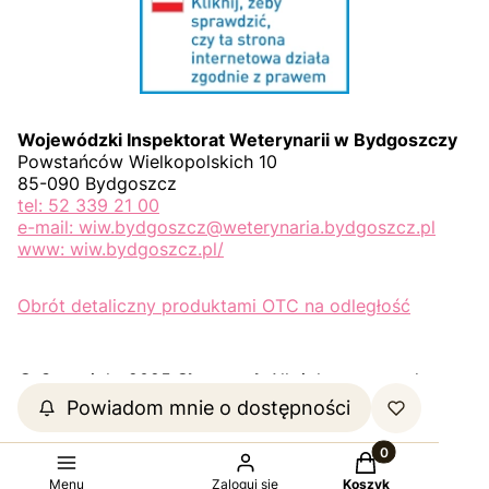
Wojewódzki Inspektorat Weterynarii w Bydgoszczy
Powstańców Wielkopolskich 10
85-090 Bydgoszcz
tel: 52 339 21 00
e-mail: wiw.bydgoszcz@weterynaria.bydgoszcz.pl
www: wiw.bydgoszcz.pl/
Obrót detaliczny produktami OTC na odległość
© Copyright 2025
Shoper.pl
. All rights reserved.
Powiadom mnie o dostępności
Produkty w koszy
Sklep internetowy
Shoper Premium
Menu
Zaloguj się
Koszyk