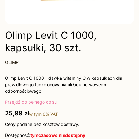
Olimp Levit C 1000,
kapsułki, 30 szt.
OLIMP
Olimp Levit C 1000 - dawka witaminy C w kapsułkach dla
prawidłowego funkcjonowania układu nerwowego i
odpornościowego.
Przejdź do pełnego opisu
Cena
25,99 zł
w tym
8%
VAT
Ceny podane bez kosztów dostawy.
Dostępność:
tymczasowo niedostępny