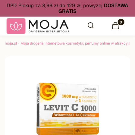
DPD Pickup za 8,99 zł do 129 zł, powyżej
DOSTAWA
GRATIS
Produkty 
Otwórz wyszukiwarkę
Szukaj
Koszyk
moja.pl - Moja drogeria internetowa kosmetyki, perfumy online w atrakcyjny