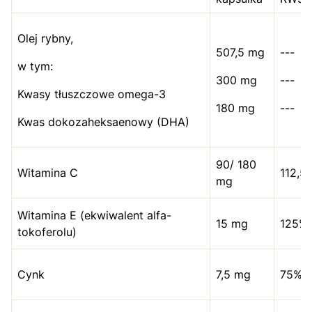
Olej rybny,
507,5 mg
---
w tym:
300 mg
---
Kwasy tłuszczowe omega-3
180 mg
---
Kwas dokozaheksaenowy (DHA)
90/ 180
Witamina C
112,5
mg
Witamina E (ekwiwalent alfa-
15 mg
125%
tokoferolu)
Cynk
7,5 mg
75%