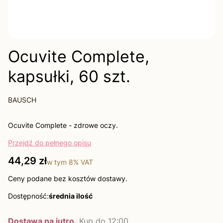
Ocuvite Complete,
kapsułki, 60 szt.
BAUSCH
Ocuvite Complete - zdrowe oczy.
Przejdź do pełnego opisu
Cena
44,29 zł
w tym
8%
VAT
Ceny podane bez kosztów dostawy.
Dostępność:
średnia ilość
Dostawa na jutro.
Kup do 12:00.