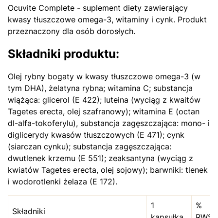
Ocuvite Complete - suplement diety zawierający
kwasy tłuszczowe omega-3, witaminy i cynk. Produkt
przeznaczony dla osób dorosłych.
Składniki produktu:
Olej rybny bogaty w kwasy tłuszczowe omega-3 (w
tym DHA), żelatyna rybna; witamina C; substancja
wiążąca: glicerol (E 422); luteina (wyciąg z kwaitów
Tagetes erecta, olej szafranowy); witamina E (octan
dl-alfa-tokoferylu), substancja zagęszczająca: mono- i
diglicerydy kwasów tłuszczowych (E 471); cynk
(siarczan cynku); substancja zagęszczająca:
dwutlenek krzemu (E 551); zeaksantyna (wyciąg z
kwiatów Tagetes erecta, olej sojowy); barwniki: tlenek
i wodorotlenki żelaza (E 172).
1
%
Składniki
kapsułka
RWS*