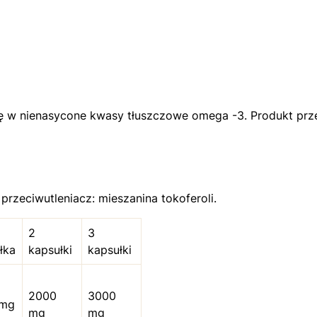
tę w nienasycone kwasy tłuszczowe omega -3. Produkt prz
; przeciwutleniacz: mieszanina tokoferoli.
2
3
łka
kapsułki
kapsułki
2000
3000
 mg
mg
mg