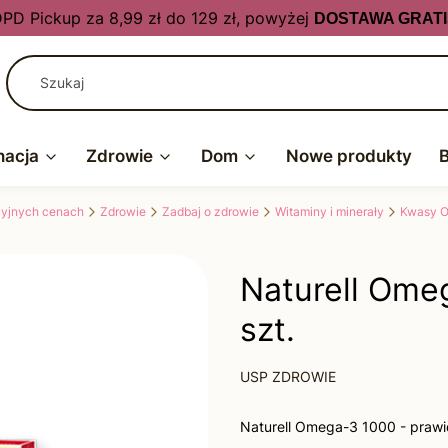
PD Pickup za 8,99 zł do 129 zł, powyżej
DOSTAWA GRATI
nacja
Zdrowie
Dom
Nowe produkty
kcyjnych cenach
Zdrowie
Zadbaj o zdrowie
Witaminy i minerały
Kwasy Om
Naturell Omeg
szt.
USP ZDROWIE
Naturell Omega-3 1000 - prawi