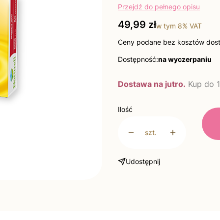
Przejdź do pełnego opisu
Cena
49,99 zł
w tym
8%
VAT
Ceny podane bez kosztów dos
Dostępność:
na wyczerpaniu
Dostawa na jutro.
Kup do 1
Ilość
szt.
Udostępnij