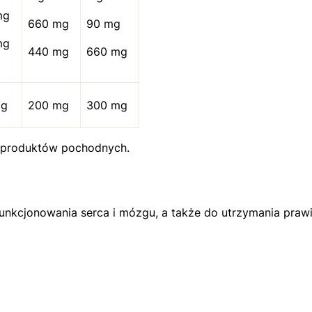
mg
660 mg
90 mg
mg
440 mg
660 mg
mg
200 mg
300 mg
ch produktów pochodnych.
unkcjonowania serca i mózgu, a także do utrzymania praw