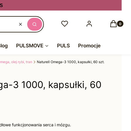
S
Produkty
Ulubione
Zaloguj się
Koszyk
Wyczyść
Szukaj
Blog
PULSMOVE
PULS
Promocje
ega, olej rybi, tran
Naturell Omega-3 1000, kapsułki, 60 szt.
a-3 1000, kapsułki, 60
dłowe funkcjonowania serca i mózgu.