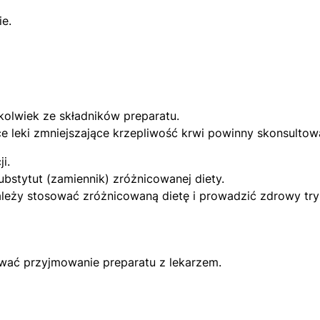
ie.
olwiek ze składników preparatu.
ce leki zmniejszające krzepliwość krwi powinny skonsulto
i.
bstytut (zamiennik) zróżnicowanej diety.
leży stosować zróżnicowaną dietę i prowadzić zdrowy try
ować przyjmowanie preparatu z lekarzem.