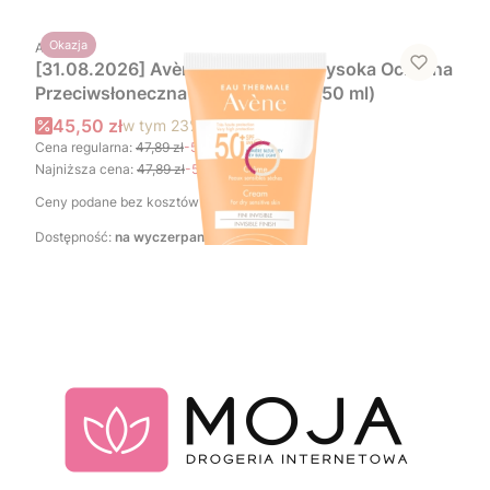
PRODUCENT
Okazja
AVENE
[31.08.2026] Avène Sun Bardzo Wysoka Ochrona
Przeciwsłoneczna Krem SPF 50+ (50 ml)
Cena promocyjna brutto
45,50 zł
w tym
23%
VAT
Cena regularna:
47,89 zł
-5%
Najniższa cena:
47,89 zł
-5%
Ceny podane bez kosztów dostawy.
Dostępność:
na wyczerpaniu