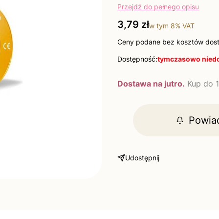
Przejdź do pełnego opisu
Cena
3,79 zł
w tym
8%
VAT
Ceny podane bez kosztów dos
Dostępność:
tymczasowo nied
Dostawa na jutro.
Kup do 1
Powia
Udostępnij