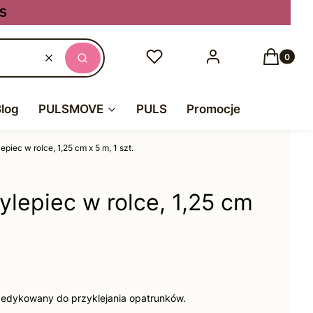
S
Produkty
Ulubione
Zaloguj się
Koszyk
Wyczyść
Szukaj
Blog
PULSMOVE
PULS
Promocje
epiec w rolce, 1,25 cm x 5 m, 1 szt.
ylepiec w rolce, 1,25 cm
 dedykowany do przyklejania opatrunków.