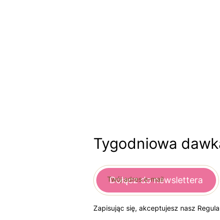
Tygodniowa dawka
Twój adres e-mail
Dołącz do newslettera
Zapisując się, akceptujesz nasz Regul