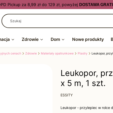
PD Pickup za 8,99 zł do 129 zł, powyżej
DOSTAWA GRATI
nacja
Zdrowie
Dom
Nowe produkty
kcyjnych cenach
Zdrowie
Materiały opatrunkowe
Plastry
Leukopor, przyl
Leukopor, prz
x 5 m, 1 szt.
ESSITY
Leukopor - przylepiec w rolce