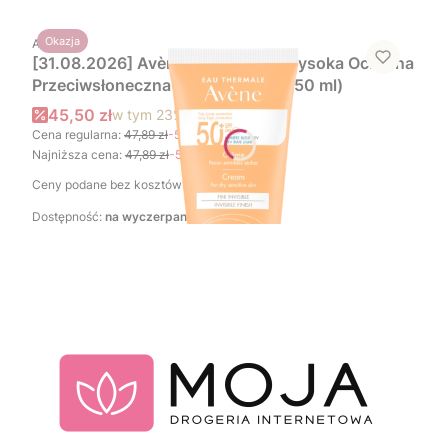
PRODUCENT
Okazja
AVENE
[31.08.2026] Avène Sun Bardzo Wysoka Ochrona
Przeciwsłoneczna Krem SPF 50+ (50 ml)
Cena promocyjna brutto
45,50 zł
w tym
23%
VAT
Cena regularna:
47,89 zł
-5%
Najniższa cena:
47,89 zł
-5%
Ceny podane bez kosztów dostawy.
Dostępność:
na wyczerpaniu