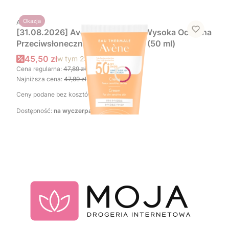
PRODUCENT
Okazja
AVENE
[31.08.2026] Avène Sun Bardzo Wysoka Ochrona
Przeciwsłoneczna Krem SPF 50+ (50 ml)
Cena promocyjna brutto
45,50 zł
w tym
23%
VAT
Cena regularna:
47,89 zł
-5%
Najniższa cena:
47,89 zł
-5%
Ceny podane bez kosztów dostawy.
Dostępność:
na wyczerpaniu