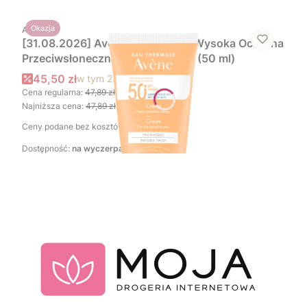
PRODUCENT
Okazja
AVENE
[31.08.2026] Avène Sun Bardzo Wysoka Ochrona
Przeciwsłoneczna Krem SPF 50+ (50 ml)
Cena promocyjna brutto
45,50 zł
w tym
23%
VAT
Cena regularna:
47,89 zł
-5%
Najniższa cena:
47,89 zł
-5%
Ceny podane bez kosztów dostawy.
Dostępność:
na wyczerpaniu