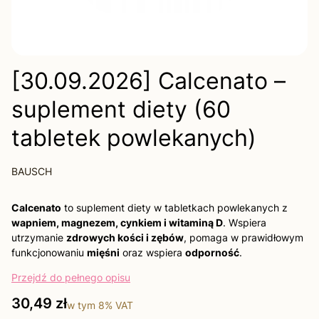
[30.09.2026] Calcenato –
suplement diety (60
tabletek powlekanych)
BAUSCH
Calcenato
to suplement diety w tabletkach powlekanych z
wapniem, magnezem, cynkiem i witaminą D
. Wspiera
utrzymanie
zdrowych kości i zębów
, pomaga w prawidłowym
funkcjonowaniu
mięśni
oraz wspiera
odporność
.
Przejdź do pełnego opisu
Cena
30,49 zł
w tym
8%
VAT