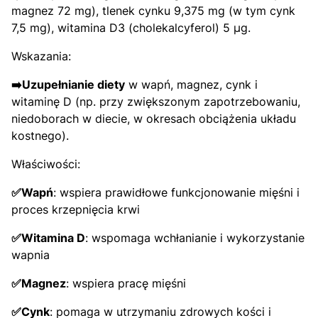
magnez 72 mg), tlenek cynku 9,375 mg (w tym cynk
7,5 mg), witamina D3 (cholekalcyferol) 5 µg.
Wskazania:
➡️Uzupełnianie diety
w wapń, magnez, cynk i
witaminę D (np. przy zwiększonym zapotrzebowaniu,
niedoborach w diecie, w okresach obciążenia układu
kostnego).
Właściwości:
✅Wapń
: wspiera prawidłowe funkcjonowanie mięśni i
proces krzepnięcia krwi
✅Witamina D
: wspomaga wchłanianie i wykorzystanie
wapnia
✅Magnez
: wspiera pracę mięśni
✅Cynk
: pomaga w utrzymaniu zdrowych kości i