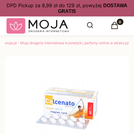
DPD Pickup za 8,99 zł do 129 zł, powyżej
DOSTAWA
GRATIS
Produkty 
Otwórz wyszukiwarkę
Szukaj
Koszyk
moja.pl - Moja drogeria internetowa kosmetyki, perfumy online w atrakcyjny