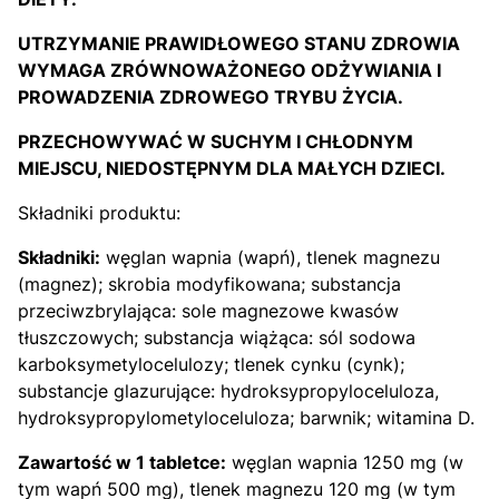
UTRZYMANIE PRAWIDŁOWEGO STANU ZDROWIA
WYMAGA ZRÓWNOWAŻONEGO ODŻYWIANIA I
PROWADZENIA ZDROWEGO TRYBU ŻYCIA.
PRZECHOWYWAĆ W SUCHYM I CHŁODNYM
MIEJSCU, NIEDOSTĘPNYM DLA MAŁYCH DZIECI.
Składniki produktu:
Składniki:
węglan wapnia (wapń), tlenek magnezu
(magnez); skrobia modyfikowana; substancja
przeciwzbrylająca: sole magnezowe kwasów
tłuszczowych; substancja wiążąca: sól sodowa
karboksymetylocelulozy; tlenek cynku (cynk);
substancje glazurujące: hydroksypropyloceluloza,
hydroksypropylometyloceluloza; barwnik; witamina D.
Zawartość w 1 tabletce:
węglan wapnia 1250 mg (w
tym wapń 500 mg), tlenek magnezu 120 mg (w tym