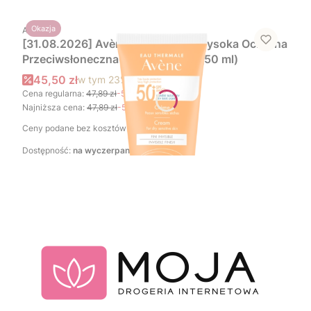
PRODUCENT
Okazja
AVENE
[31.08.2026] Avène Sun Bardzo Wysoka Ochrona
Przeciwsłoneczna Krem SPF 50+ (50 ml)
Cena promocyjna brutto
45,50 zł
w tym
23%
VAT
Cena regularna:
47,89 zł
-5%
Najniższa cena:
47,89 zł
-5%
Ceny podane bez kosztów dostawy.
Dostępność:
na wyczerpaniu