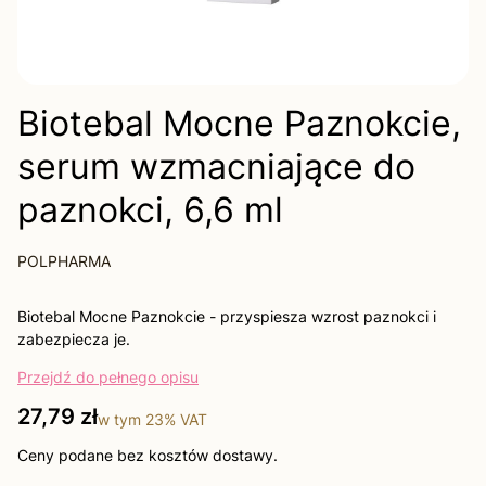
Biotebal Mocne Paznokcie,
serum wzmacniające do
paznokci, 6,6 ml
POLPHARMA
Biotebal Mocne Paznokcie - przyspiesza wzrost paznokci i
zabezpiecza je.
Przejdź do pełnego opisu
Cena
27,79 zł
w tym
23%
VAT
Ceny podane bez kosztów dostawy.