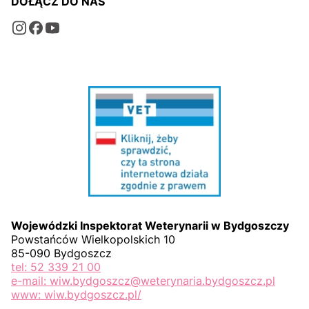
DOŁĄCZ DO NAS
Wojewódzki Inspektorat Weterynarii w Bydgoszczy
Powstańców Wielkopolskich 10
85-090 Bydgoszcz
tel: 52 339 21 00
e-mail: wiw.bydgoszcz@weterynaria.bydgoszcz.pl
www: wiw.bydgoszcz.pl/