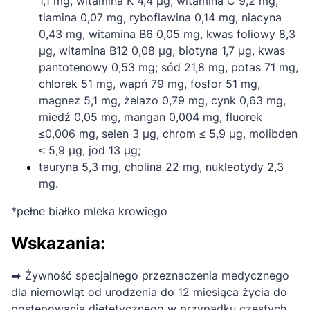
1,1 mg, witamina K 4,4 µg, witamina C 9,2 mg,
tiamina 0,07 mg, ryboflawina 0,14 mg, niacyna
0,43 mg, witamina B6 0,05 mg, kwas foliowy 8,3
µg, witamina B12 0,08 µg, biotyna 1,7 µg, kwas
pantotenowy 0,53 mg; sód 21,8 mg, potas 71 mg,
chlorek 51 mg, wapń 79 mg, fosfor 51 mg,
magnez 5,1 mg, żelazo 0,79 mg, cynk 0,63 mg,
miedź 0,05 mg, mangan 0,004 mg, fluorek
≤0,006 mg, selen 3 µg, chrom ≤ 5,9 µg, molibden
≤ 5,9 µg, jod 13 µg;
tauryna 5,3 mg, cholina 22 mg, nukleotydy 2,3
mg.
*pełne białko mleka krowiego
Wskazania:
➡️ Żywność specjalnego przeznaczenia medycznego
dla niemowląt od urodzenia do 12 miesiąca życia do
postępowania dietetycznego w przypadku częstych