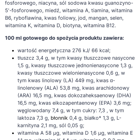
fosforowego, niacyna, sól sodowa kwasu guanozyno-
5'-fosforowego, miedź, witamina A, tiamina, witamina
B6, ryboflawina, kwas foliowy, jod, mangan, selen,
witamina K, witamina D, biotyna, witamina B12.
100 ml gotowego do spożycia produktu zawiera:
wartość energetyczna 276 kJ/ 66 kcal;
tłuszcz 3,4 g, w tym kwasy tłuszczowe nasycone
1,5 g, kwasy tłuszczowe jednonienasycone 1,3 g,
kwasy tłuszczowe wielonienasycone 0,6 g, w
tym kwas linolowy (LA) 449 mg, kwas α-
linolenowy (ALA) 53,8 mg, kwas arachidonowy
(ARA) 16,5 mg, kwas dokozaheksaenowy (DHA)
16,5 mg, kwas eikozapentaenowy (EPA) 3,6 mg;
węglowodany 7,4 g, w tym cukry: 7,3 , w tym
laktoza 7,3 g,
błonnik
0,4 g, białko* 1,3 g, L-
karnityna 2,1 mg, sól 0,05 g;
witamina A 58 µg, witamina D 1,6 µg, witamina E