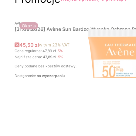
PRODUCENT
AVENE
Okazja
[31.08.2026] Avène Sun Bardzo Wysoka Ochrona Pr
Cena promocyjna brutto
45,50 zł
w tym
23%
VAT
Cena regularna:
47,89 zł
-5%
Najniższa cena:
47,89 zł
-5%
Ceny podane bez kosztów dostawy.
Dostępność:
na wyczerpaniu