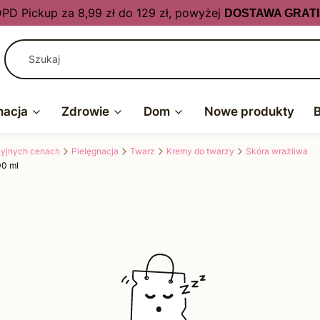
PD Pickup za 8,99 zł do 129 zł, powyżej
DOSTAWA GRATI
nacja
Zdrowie
Dom
Nowe produkty
kcyjnych cenach
Pielęgnacja
Twarz
Kremy do twarzy
Skóra wrażliwa
00 ml