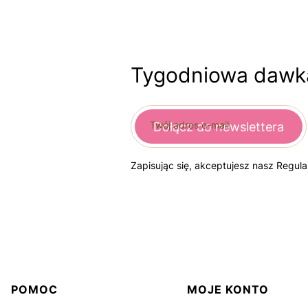
Tygodniowa dawka
Twój adres e-mail
Dołącz do newslettera
Zapisując się, akceptujesz nasz Regul
Linki w stopce
POMOC
MOJE KONTO