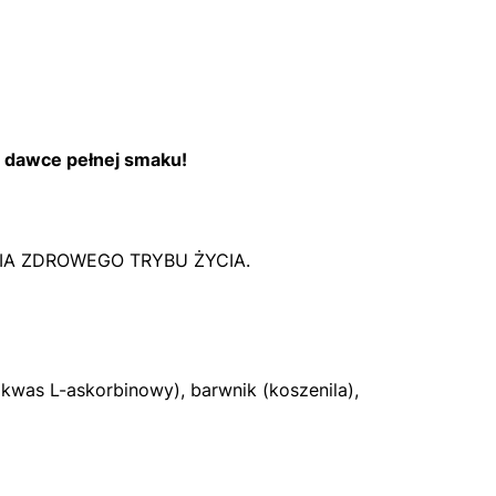
j dawce pełnej smaku!
A ZDROWEGO TRYBU ŻYCIA.
(kwas L-askorbinowy), barwnik (koszenila),