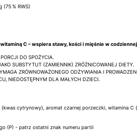
g (75 % RWS)
 witaminą C – wspiera stawy, kości i mięśnie w codzienne
PORCJI DO SPOŻYCIA.
AKO SUBSTYTUT (ZAMIENNIK) ZRÓŻNICOWANEJ DIETY.
YMAGA ZRÓWNOWAŻONEGO ODŻYWIANIA I PROWADZENI
, NIEDOSTĘPNYM DLA MAŁYCH DZIECI.
i (kwas cytrynowy), aromat czarnej porzeczki, witamina C 
 (P) - patrz ostatni znak numeru partii