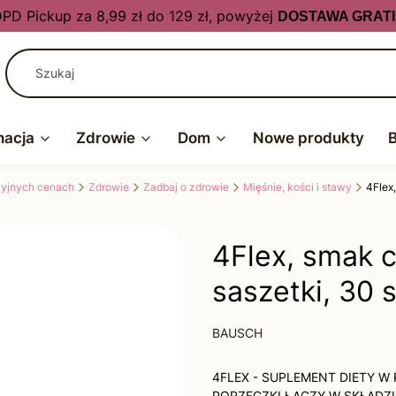
PD Pickup za 8,99 zł do 129 zł, powyżej
DOSTAWA GRATI
nacja
Zdrowie
Dom
Nowe produkty
kcyjnych cenach
Zdrowie
Zadbaj o zdrowie
Mięśnie, kości i stawy
4Flex,
4Flex, smak c
saszetki, 30 s
BAUSCH
4FLEX - SUPLEMENT DIETY W
PORZECZKI ŁĄCZY W SKŁADZI