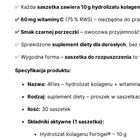
✅ Każda
saszetka zawiera 10 g hydrolizatu kolagen
✅ 60 mg witaminy C
(75 % RWS) – niezbędna do praw
✅ Smak czarnej porzeczki
– owocowa przyjemność b
✅ Sprawdzone
suplement diety dla dorosłych
, bez 
✅ Wygodna forma –
saszetka do rozpuszczenia
to 
Specyfikacja produktu:
Nazwa:
4Flex – hydrolizat kolagenu + witamin
Rodzaj:
suplement diety – proszek w saszetka
Ilość:
30 saszetek
Składniki aktywne (1 saszetka):
Hydrolizat kolagenu Fortigel® – 10 g