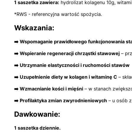
1 saszetka zawiera:
hydrolizat kolagenu 10g, wita
*RWS - referencyjna wartość spożycia.
Wskazania:
➡️ Wspomaganie prawidłowego funkcjonowania s
➡️ Wspieranie regeneracji chrząstki stawowej
– prz
➡️ Utrzymanie elastyczności i ruchomości stawów
➡️ Uzupełnienie diety w kolagen i witaminę C
– skła
➡️ Wzmacnianie kości i mięśni
– w stanach zwiększ
➡️ Profilaktyka zmian zwyrodnieniowych
– u osób z
Dawkowanie:
1 saszetka dziennie.