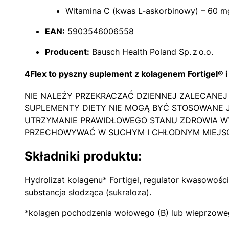
Witamina C (kwas L-askorbinowy) – 60 m
EAN:
5903546006558
Producent:
Bausch Health Poland Sp. z o.o.
4Flex to pyszny suplement z kolagenem Fortigel® i
NIE NALEŻY PRZEKRACZAĆ DZIENNEJ ZALECANEJ 
SUPLEMENTY DIETY NIE MOGĄ BYĆ STOSOWANE J
UTRZYMANIE PRAWIDŁOWEGO STANU ZDROWIA W
PRZECHOWYWAĆ W SUCHYM I CHŁODNYM MIEJSCU
Składniki produktu:
Hydrolizat kolagenu* Fortigel, regulator kwasowośc
substancja słodząca (sukraloza).
*kolagen pochodzenia wołowego (B) lub wieprzowego