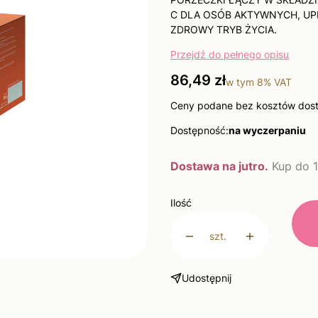
C DLA OSÓB AKTYWNYCH, UP
ZDROWY TRYB ŻYCIA.
Przejdź do pełnego opisu
Cena
86,49 zł
w tym
8%
VAT
Ceny podane bez kosztów dos
Dostępność:
na wyczerpaniu
Dostawa na jutro.
Kup do 1
Ilość
szt.
Udostępnij