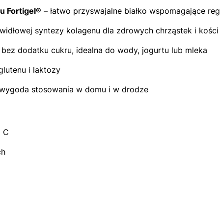
u Fortigel®
– łatwo przyswajalne białko wspomagające reg
idłowej syntezy kolagenu dla zdrowych chrząstek i kości
ez dodatku cukru, idealna do wody, jogurtu lub mleka
glutenu i laktozy
wygoda stosowania w domu i w drodze
a C
ch