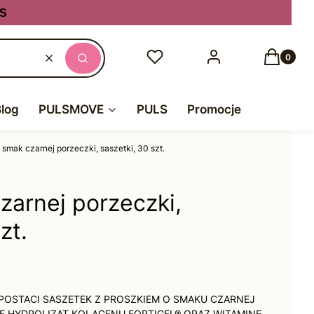
S
Produkty
Ulubione
Zaloguj się
Koszyk
Wyczyść
Szukaj
Blog
PULSMOVE
PULS
Promocje
 smak czarnej porzeczki, saszetki, 30 szt.
zarnej porzeczki,
zt.
 POSTACI SASZETEK Z PROSZKIEM O SMAKU CZARNEJ
E HYDROLIZAT KOLAGENU FORTIGEL® ORAZ WITAMINĘ