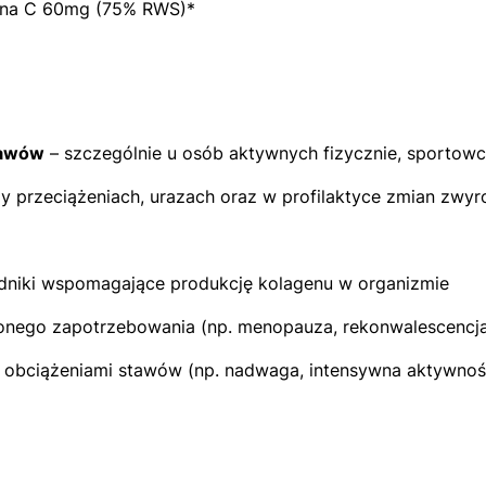
mina C 60mg (75% RWS)*
tawów
– szczególnie u osób aktywnych fizycznie, sportow
y przeciążeniach, urazach oraz w profilaktyce zmian zwy
dniki wspomagające produkcję kolagenu w organizmie
onego zapotrzebowania (np. menopauza, rekonwalescencj
 obciążeniami stawów (np. nadwaga, intensywna aktywno