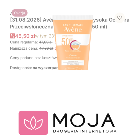
PRODUCENT
Okazja
AVENE
[31.08.2026] Avène Sun Bardzo Wysoka Ochrona
Przeciwsłoneczna Krem SPF 50+ (50 ml)
Cena promocyjna brutto
45,50 zł
w tym
23%
VAT
Cena regularna:
47,89 zł
-5%
Najniższa cena:
47,89 zł
-5%
Ceny podane bez kosztów dostawy.
Dostępność:
na wyczerpaniu