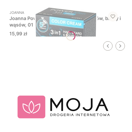
PRODUCENT
JOANNA
Joanna Power Men 3w1, farba do włosów, brody i
wąsów, 01 black, 1 szt.
Cena
15,99 zł