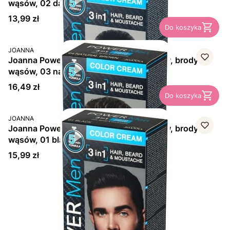
wąsów, 02 dark brown, 1 szt.
Cena
13,99 zł
Do koszyka
PRODUCENT
JOANNA
Joanna Power Men 3w1, farba do włosów, brody i
wąsów, 03 natural brown, 1 szt.
Cena
16,49 zł
Do koszyka
PRODUCENT
JOANNA
Joanna Power Men 3w1, farba do włosów, brody i
wąsów, 01 black, 1 szt.
Cena
15,99 zł
Strona
z 1