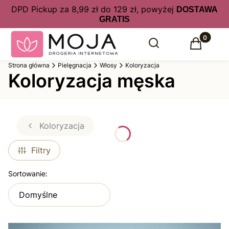
DPD Pickup za 8,99 zł do 129 zł, powyżej
DOSTAWA
GRATIS
Produkty 
Otwórz wyszukiwarkę
Szukaj
Koszyk
Strona główna
Pielęgnacja
Włosy
Koloryzacja
Koloryzacja męska
Koloryzacja
Filtry
Lista produktów
Sortowanie:
Domyślne